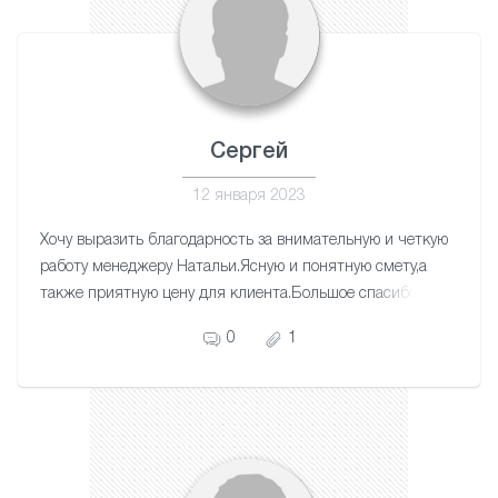
Сергей
12 января 2023
Хочу выразить благодарность за внимательную и четкую
работу менеджеру Натальи.Ясную и понятную смету,а
также приятную цену для клиента.Большое спасибо
мастеру Артему за качественную и аккуратную
0
1
работу.Приятно за свои деньги получать отличную
работу.Теперь 3-х комнатная квартира и лоджия с
красивыми потолками выглядит прекрасно.