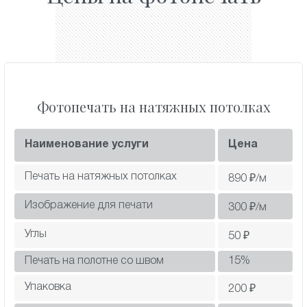
Фотопечать на натяжных потолках
Наименование услуги
Цена
Печать на натяжных потолках
890
₽/м
Изображение для печати
300
₽/м
Углы
50
₽
Печать на полотне со швом
15
%
Упаковка
200
₽