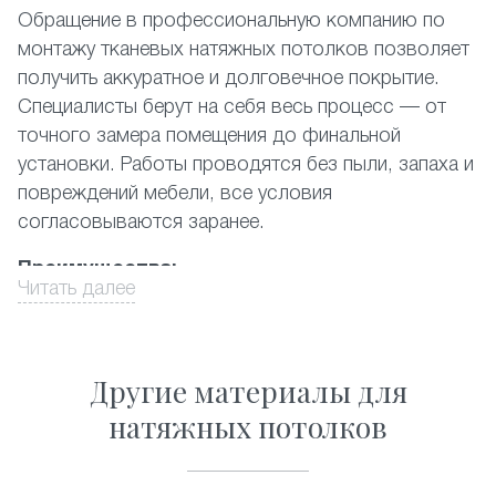
Обращение в профессиональную компанию по
монтажу тканевых натяжных потолков позволяет
получить аккуратное и долговечное покрытие.
Специалисты берут на себя весь процесс — от
точного замера помещения до финальной
установки. Работы проводятся без пыли, запаха и
повреждений мебели, все условия
согласовываются заранее.
Преимущества:
Читать далее
выезд замерщика и консультация на объекте;
проектирование с учётом геометрии комнаты,
высоты потолков;
Другие материалы для
установка без демонтажа отделки или мебели;
натяжных потолков
контроль качества материала/крепежа на
каждом этапе;
рекомендации по уходу, поддержка после