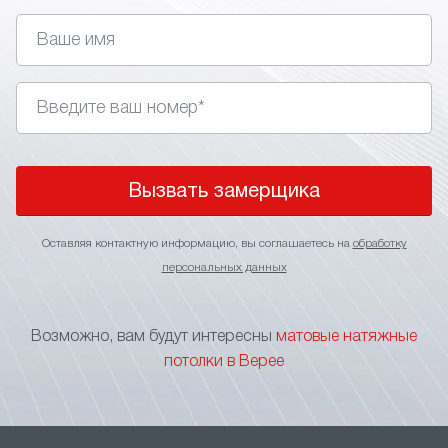
устойчивость к влаге/перепадам температуры;
скрытие дефектов перекрытий, проводки,
вентиляционных элементов;
отсутствие бликов, равномерное
распределение естественного или искусственного
света;
возможность интеграции точечных
светильников, треков, другой подсветки;
Вызвать замерщика
лёгкий уход – достаточно влажной тряпки;•
широкий выбор оттенков, текстур, форматов
Оставляя контактную информацию, вы соглашаетесь на
обработку
полотен.
персональных данных
Такое покрытие подходит для жилых помещений,
рабочих кабинетов, студий, общественных зон.
Возможно, вам будут интересны
матовые натяжные
Матовая текстура делает пространство
потолки в Верее
спокойным, аккуратным, визуально единым.
При выборе тканевых натяжных потолков стоит