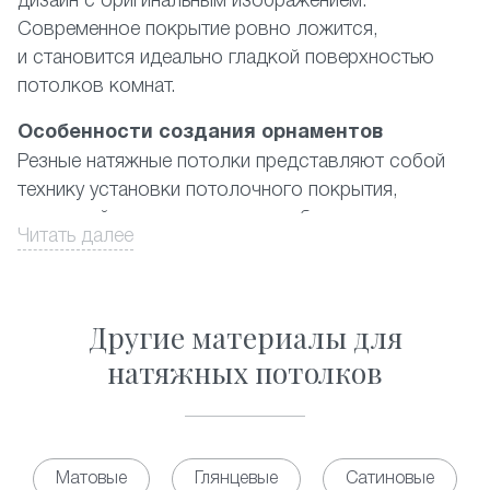
дизайн с оригинальным изображением.
Современное покрытие ровно ложится,
и становится идеально гладкой поверхностью
потолков комнат.
Особенности создания орнаментов
Резные натяжные потолки представляют собой
технику установки потолочного покрытия,
в которой используются два и более полотна
Читать далее
ПВХ-материала, где наружный имеет
художественные вырезы. При этом подбирается
цветовая гамма либо контрастная, либо
Другие материалы для
из дополняющих друг друга цветов. Орнамент
выполняется из отверстий в форме практически
натяжных потолков
правильных геометрических фигур разных
размеров. Существующий на данный момент
каталог предлагает фото наиболее популярных
из них, а также ответ на вопрос, сколько стоит
Матовые
Глянцевые
Сатиновые