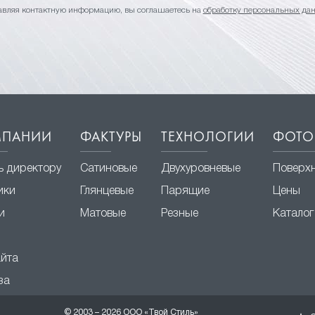
авляя контактную информацию, вы соглашаетесь на
обработку персональных да
МПАНИИ
ФАКТУРЫ
ТЕХНОЛОГИИ
ФОТО
ь директору
Сатиновые
Двухуровневые
Поверх
ики
Глянцевые
Парящие
Цены
и
Матовые
Резные
Каталог
айта
за
© 2003 – 2026 ООО «Твой Стиль»