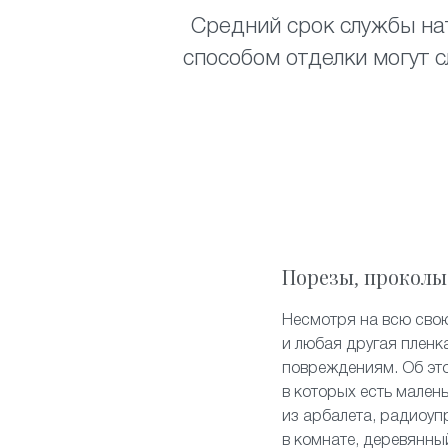
Средний срок службы нат
способом отделки могут с
Порезы, проколы
Несмотря на всю свою
и любая другая пленк
повреждениям. Об эт
в которых есть мален
из арбалета, радиоуп
в комнате, деревянны