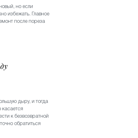
новый, но если
но избежать. Главное
ремонт после пореза
аду
ольшую дыру, и тогда
о касается
ести к безвозвратной
аточно обратиться