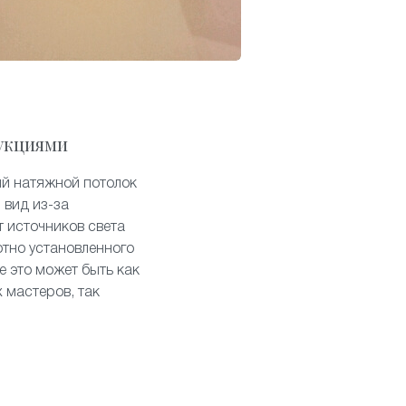
укциями
ый натяжной потолок
 вид из-за
т источников света
отно установленного
е это может быть как
 мастеров, так