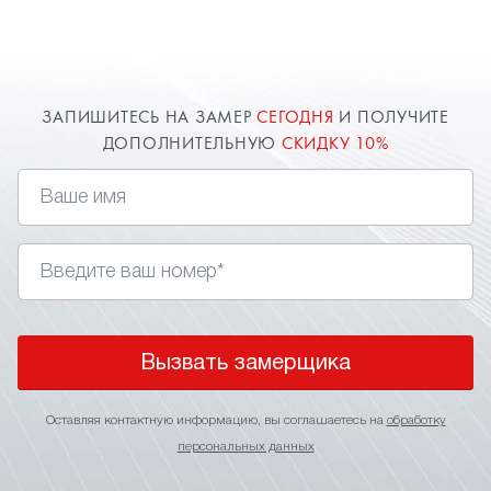
желании клиента - софиты. В спальне это могут
быть точечные светильники или даже светодиоды,
имитирующие
, которые непременно
звездное небо
придадут вашему дизайн-проекту необыкновенное
ЗАПИШИТЕСЬ НА ЗАМЕР
СЕГОДНЯ
И ПОЛУЧИТЕ
освещение. Заказать и установить натяжные
ДОПОЛНИТЕЛЬНУЮ
СКИДКУ 10%
потолки в спальню вы можете через сайт.
Оставь заявку и получи дополнительную скидку
10%.
Вызвать замерщика
Оставляя контактную информацию, вы соглашаетесь на
обработку
персональных данных