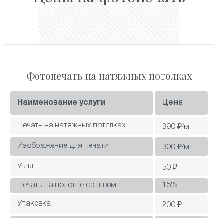
Фотопечать на натяжных потолках
Наименование услуги
Цена
Печать на натяжных потолках
890
₽/м
Изображение для печати
300
₽/м
Углы
50
₽
Печать на полотне со швом
15
%
Упаковка
200
₽