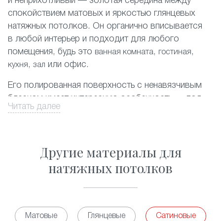
и неприхотливый — золотая середина между
спокойствием матовых и яркостью глянцевых
натяжных потолков. Он органично вписывается
в любой интерьер и подходит для любого
помещения, будь это
,
,
ванная комната
гостиная
,
или офис.
кухня
зал
Его полированная поверхность с ненавязчивым
блеском имеет интересную особенность — под
Читать далее
разным освещением она может приобретать
легкий красивый перламутровый или
металлический оттенок.
Другие материалы для
ПВХ-пленка
, используемая в создании таких
натяжных потолков
потолков очень прочна и легко выдерживает
затопление сверху. Кроме того, она не сохраняет
никаких запахов, гипоаллергенна и не требует
особого ухода.
Матовые
Глянцевые
Сатиновые