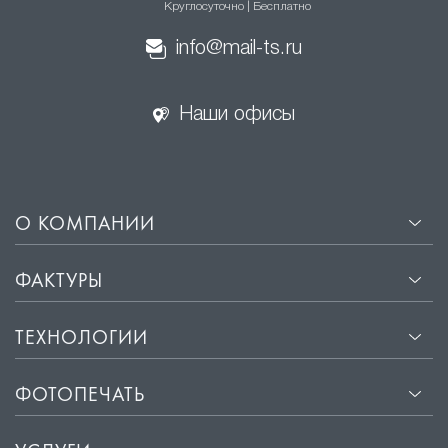
Круглосуточно | Бесплатно
натяжные потолки
info@mail-ts.ru
·
Эстетичный внешний вид. Гладкая поверхность
сатиновых потолков отражает свет, создавая эффект
Наши офисы
мягкого свечения, что придаёт помещению уют и
комфорт.
·
Прочность и долговечность. Материалы, из которых
изготавливаются сатиновые потолки, не
подвержены деформации и сохраняют свой
О КОМПАНИИ
первоначальный вид на протяжении многих лет.
·
Лёгкость установки. Монтаж сатиновых потолков
ФАКТУРЫ
занимает всего несколько часов и не требует
подготовки поверхности потолка.
ТЕХНОЛОГИИ
·
Защита от влаги и пыли. Сатиновые потолки
обладают водоотталкивающими свойствами, что
ФОТОПЕЧАТЬ
защищает помещение от влаги и пыли.
·
Звукоизоляция. Хорошие звукоизоляционные