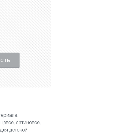
ость
териала.
нцевое
,
сатиновое
,
для детской