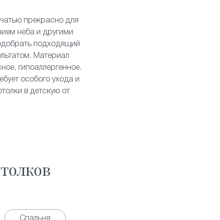
ечатью
прекрасно для
нием неба и другими
подобрать подходящий
ультатом. Материал
ное, гипоаллергенное.
ебует особого ухода и
толки в детскую от
толков
Спальня