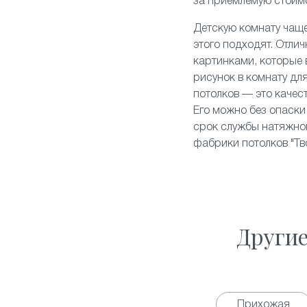
за приемлемую стоим
Детскую комнату чаще
этого подходят. Отли
картинками, которые
рисунок в комнату для
потолков — это качес
Его можно без опаски 
срок службы натяжног
фабрики потолков "Тво
Други
Прихожая