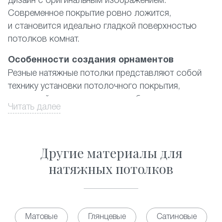
дизайн с оригинальным изображением.
Современное покрытие ровно ложится,
и становится идеально гладкой поверхностью
потолков комнат.
Особенности создания орнаментов
Резные натяжные потолки представляют собой
технику установки потолочного покрытия,
в которой используются два и более полотна
Читать далее
ПВХ-материала, где наружный имеет
художественные вырезы. При этом подбирается
цветовая гамма либо контрастная, либо
Другие материалы для
из дополняющих друг друга цветов. Орнамент
выполняется из отверстий в форме практически
натяжных потолков
правильных геометрических фигур разных
размеров. Существующий на данный момент
каталог предлагает фото наиболее популярных
из них, а также ответ на вопрос, сколько стоит
Матовые
Глянцевые
Сатиновые