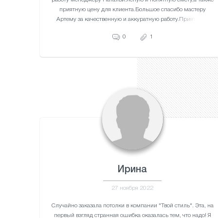
приятную цену для клиента.Большое спасибо мастеру
Артему за качественную и аккуратную работу.Приятно за
свои деньги получать отличную работу.Теперь 3-х комнатная
0
1
квартира и лоджия с красивыми потолками выглядит
прекрасно.
Ирина
27 ноября 2022
Случайно заказала потолки в компании "Твой стиль". Эта, на
первый взгляд странная ошибка оказалась тем, что надо! Я