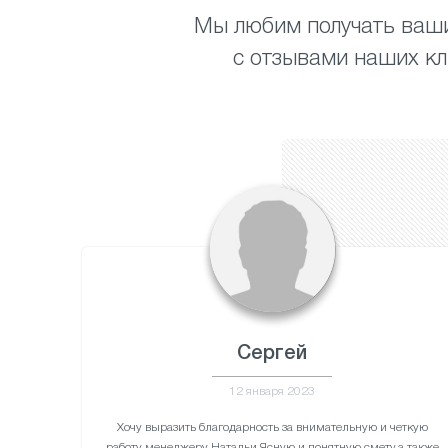
Мы любим получать ваши
с отзывами наших кл
Сергей
12 января 2023
Хочу выразить благодарность за внимательную и четкую
работу менеджеру Натальи.Ясную и понятную смету,а также