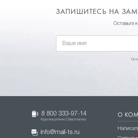
ЗАПИШИТЕСЬ НА ЗА
Оставьте 
Ост
8 800 333-97-14
О КО
Круглосуточно | Бесплатно
Написат
info@mail-ts.ru