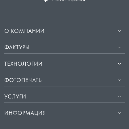
мягкого свечения, что придаёт помещению уют и
комфорт.
·
Прочность и долговечность. Материалы, из которых
изготавливаются сатиновые потолки, не
подвержены деформации и сохраняют свой
О КОМПАНИИ
первоначальный вид на протяжении многих лет.
·
Лёгкость установки. Монтаж сатиновых потолков
ФАКТУРЫ
занимает всего несколько часов и не требует
подготовки поверхности потолка.
ТЕХНОЛОГИИ
·
Защита от влаги и пыли. Сатиновые потолки
обладают водоотталкивающими свойствами, что
ФОТОПЕЧАТЬ
защищает помещение от влаги и пыли.
·
Звукоизоляция. Хорошие звукоизоляционные
УСЛУГИ
свойства сатиновых потолков помогают снизить
уровень шума в помещении.
ИНФОРМАЦИЯ
·
Безопасность. Материалы, используемые для
изготовления сатиновых потолков, экологически