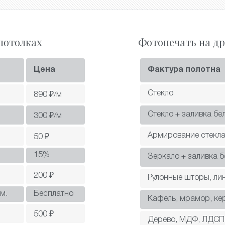
потолках
Фотопечать на др
Цена
Фактура полотна
Стекло
890
₽/м
Стекло + заливка бе
300
₽/м
Армирование стекл
50
₽
15
%
Зеркало + заливка 
200
₽
Рулонные шторы, ли
м.
Бесплатно
Кафель, мрамор, ке
500
₽
Дерево, МДФ, ЛДСП