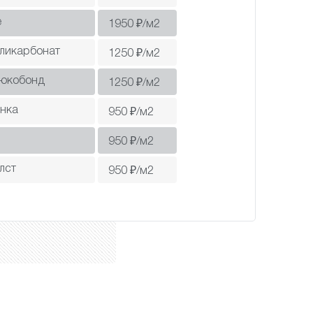
е
1950
₽/м2
оликарбонат
1250
₽/м2
люкобонд
1250
₽/м2
нка
950
₽/м2
950
₽/м2
лст
950
₽/м2