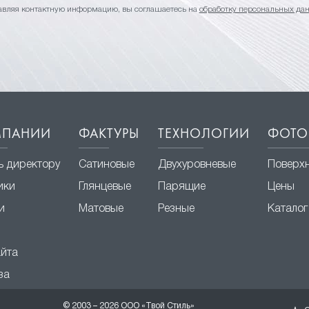
авляя контактную информацию, вы соглашаетесь на
обработку персональных да
МПАНИИ
ФАКТУРЫ
ТЕХНОЛОГИИ
ФОТО
ь директору
Сатиновые
Двухуровневые
Поверх
ики
Глянцевые
Парящие
Цены
и
Матовые
Резные
Каталог
айта
за
© 2003 – 2026 ООО «Твой Стиль»