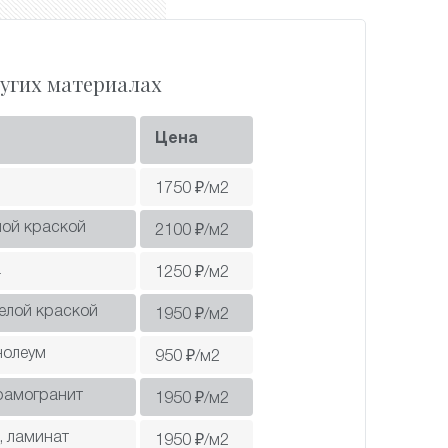
угих материалах
Цена
1750
₽/м2
лой краской
2100
₽/м2
а
1250
₽/м2
белой краской
1950
₽/м2
нолеум
950
₽/м2
рамогранит
1950
₽/м2
, ламинат
1950
₽/м2