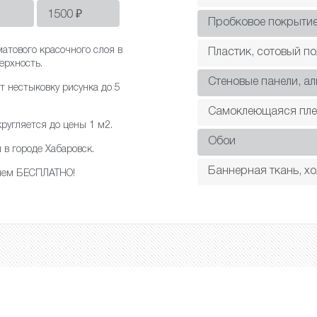
1500
₽
Пробковое покрыти
атового красочного слоя в
Пластик, сотовый п
ерхность.
Cтеновые панели, а
т нестыковку рисунка до 5
Самоклеющаяся пле
ругляется до цены 1 м2.
Обои
в городе Хабаровск.
Баннерная ткань, хо
ляем БЕСПЛАТНО!