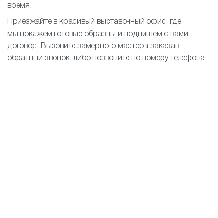
время.
Приезжайте в красивый выставочный офис, где
мы покажем готовые образцы и подпишем с вами
договор. Вызовите замерного мастера заказав
обратный звонок, либо позвоните по номеру телефона
8 800 333-97-16. Вы можете переписываться
с менеджером в WhatsApp и там договориться когда к
вам удобнее всего подъехать.