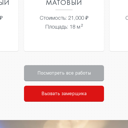
ТОВЫЙ
МАТОВЫЙ
сть: 21,000 ₽
Стоимость: 21,000 ₽
2
2
адь: 18 м
Площадь: 18 м
Посмотреть все работы
Вызвать замерщика