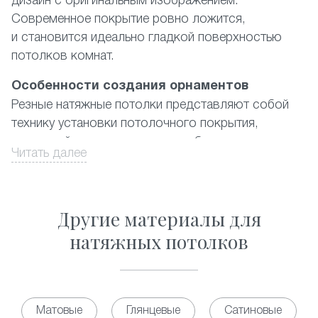
дизайн с оригинальным изображением.
Современное покрытие ровно ложится,
и становится идеально гладкой поверхностью
потолков комнат.
Особенности создания орнаментов
Резные натяжные потолки представляют собой
технику установки потолочного покрытия,
в которой используются два и более полотна
Читать далее
ПВХ-материала, где наружный имеет
художественные вырезы. При этом подбирается
цветовая гамма либо контрастная, либо
Другие материалы для
из дополняющих друг друга цветов. Орнамент
выполняется из отверстий в форме практически
натяжных потолков
правильных геометрических фигур разных
размеров. Существующий на данный момент
каталог предлагает фото наиболее популярных
из них, а также ответ на вопрос, сколько стоит
Матовые
Глянцевые
Сатиновые