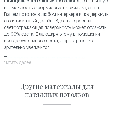
Глянцевые натяжные потолки
дают отличную
возможность сформировать яркий акцент на
Вашем потолке в любом интерьере и подчеркнуть
его изысканный дизайн. Идеально ровная
светоотражающая поверхность может отражать
до 90% света. Благодаря этому в помещении
всегда будет много света, а пространство
зрительно увеличится.
Глянцевое полотно
является самым
Читать далее
популярным среди фактур, представленных на
российском рынке. При этом наиболее
востребованными являются белый и другие
Другие материалы для
светлые цвета. Производится глянцевый
натяжной потолок из пленки ПВХ высочайшего
натяжных потолков
качества. Данный материал полностью
соответствует существующим экологическим
стандартам, он прост в уходе и его можно без