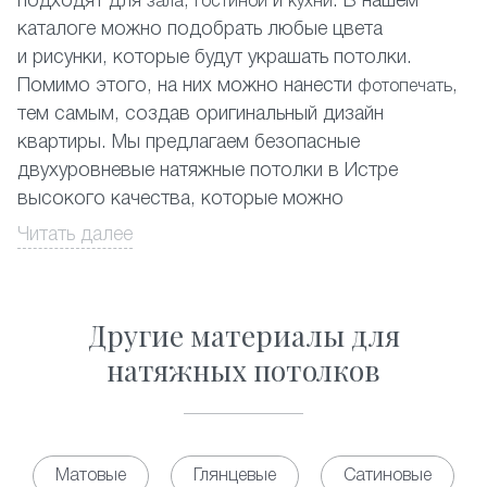
подходят для
,
и
. В нашем
зала
гостиной
кухни
каталоге можно подобрать любые цвета
и рисунки, которые будут украшать потолки.
Помимо этого, на них можно нанести
,
фотопечать
тем самым, создав оригинальный дизайн
квартиры. Мы предлагаем безопасные
двухуровневые натяжные потолки в Истре
высокого качества, которые можно
устанавливать в любых помещениях.
Читать далее
Любой житель в Истре может заказать
двухуровневые натяжные потолки, которые
Другие материалы для
эффектно смотрятся с красивыми точечными
светильниками. Наши специалисты составят
натяжных потолков
дизайн-проект и помогут подобрать вариант,
подходящий именно для Вашего помещения.
Многоуровневые натяжные потолки запросто
Матовые
Глянцевые
Сатиновые