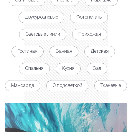
Сатиновые
Резные
Парящие
Двухуровневые
Фотопечать
Световые линии
Прихожая
Гостиная
Ванная
Детская
Спальня
Кухня
Зал
Мансарда
С подсветкой
Тканевые