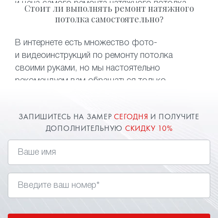
и цена самого ремонта натяжного потолка
Стоит ли выполнять ремонт натяжного
возрастет в разы. Что касается
потолка самостоятельно?
восстановления потолка после залива —
самостоятельный слив воды может привести
В интернете есть множество фото-
к безвозвратной порче полотна. Чтобы
и видеоинструкций по ремонту потолка
не тратить деньги и время на монтаж нового
своими руками, но мы настоятельно
полотна, достаточно обратиться
рекомендуем вам обращаться только
к специалистам нашей компании.
к профессионалам. Компания «Твой стиль»
быстро и качественно выполнит ремонт
ЗАПИШИТЕСЬ НА ЗАМЕР
СЕГОДНЯ
И ПОЛУЧИТЕ
натяжного потолка после пореза, залива
ДОПОЛНИТЕЛЬНУЮ
СКИДКУ 10%
и устранит любые проблемы с потолочными
конструкциями.