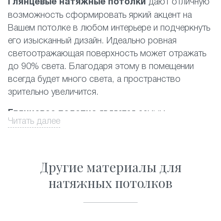
Глянцевые натяжные потолки
дают отличную
возможность сформировать яркий акцент на
Вашем потолке в любом интерьере и подчеркнуть
его изысканный дизайн. Идеально ровная
светоотражающая поверхность может отражать
до 90% света. Благодаря этому в помещении
всегда будет много света, а пространство
зрительно увеличится.
Глянцевое полотно
является самым
Читать далее
популярным среди фактур, представленных на
российском рынке. При этом наиболее
востребованными являются белый и другие
Другие материалы для
светлые цвета. Производится глянцевый
натяжной потолок из пленки ПВХ высочайшего
натяжных потолков
качества. Данный материал полностью
соответствует существующим экологическим
стандартам, он прост в уходе и его можно без