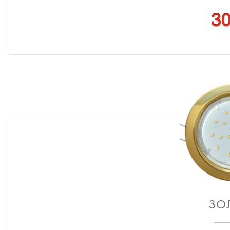
30
ЗО