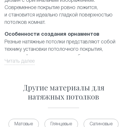
дизайн с оригинальным изображением.
Современное покрытие ровно ложится,
и становится идеально гладкой поверхностью
потолков комнат.
Особенности создания орнаментов
Резные натяжные потолки представляют собой
технику установки потолочного покрытия,
в которой используются два и более полотна
Читать далее
ПВХ-материала, где наружный имеет
художественные вырезы. При этом подбирается
цветовая гамма либо контрастная, либо
Другие материалы для
из дополняющих друг друга цветов. Орнамент
выполняется из отверстий в форме практически
натяжных потолков
правильных геометрических фигур разных
размеров. Существующий на данный момент
каталог предлагает фото наиболее популярных
из них, а также ответ на вопрос, сколько стоит
Матовые
Глянцевые
Сатиновые