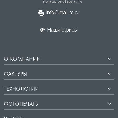
Круглосуточно | Бесплатно
Скрытие недостатков основного потолка. Резные потолки
info@mail-ts.ru
помогают скрыть неровности и другие недостатки
основного потолка, делая интерьер более гармоничным.
Наши офисы
Визуальное увеличение пространства. Благодаря
использованию различных цветов и текстур, резные
потолки могут визуально увеличить пространство комнаты.
О КОМПАНИИ
Долговечность. Резные
натяжные потолки
изготавливаются из высококачественных материалов,
ФАКТУРЫ
которые не подвержены воздействию влаги и пыли. Это
обеспечивает сохранение первоначального вида на
ТЕХНОЛОГИИ
протяжении многих лет.
ФОТОПЕЧАТЬ
Простота установки. Процесс монтажа резных натяжных
потолков занимает всего несколько часов и не требует