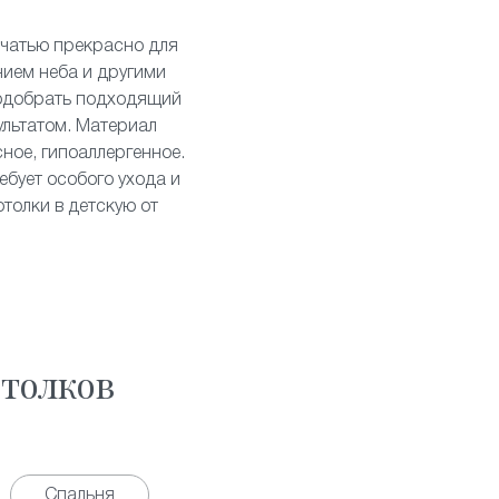
ечатью
прекрасно для
нием неба и другими
подобрать подходящий
ультатом. Материал
ное, гипоаллергенное.
ебует особого ухода и
толки в детскую от
толков
Спальня