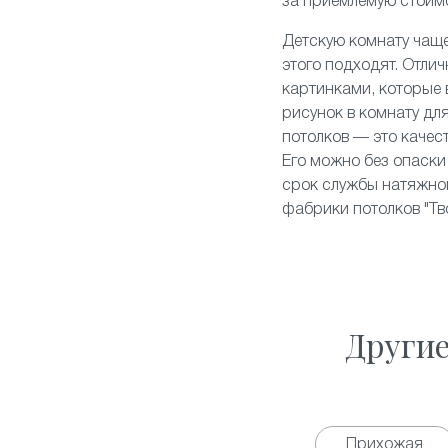
за приемлемую стоим
Детскую комнату чаще
этого подходят. Отли
картинками, которые
рисунок в комнату для
потолков — это качес
Его можно без опаски 
срок службы натяжног
фабрики потолков "Тв
Други
Прихожая