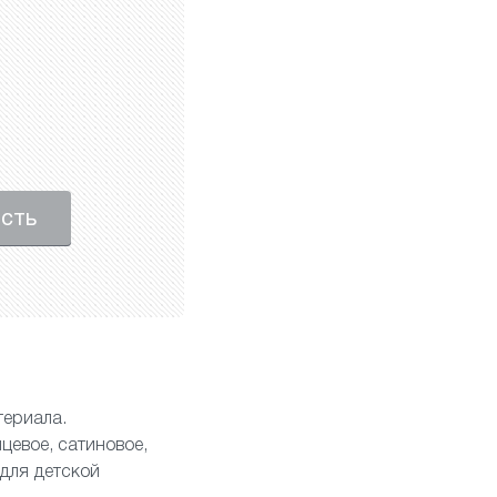
ость
териала.
нцевое
,
сатиновое
,
для детской