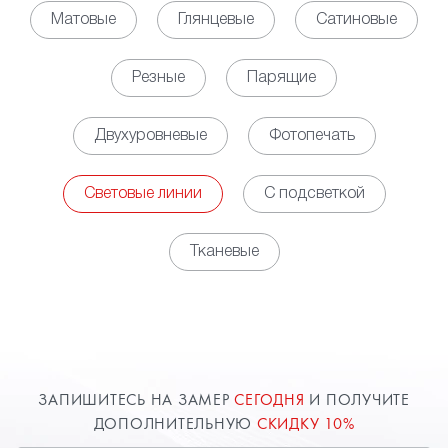
светодиодных линий позволяет обеспечить
Матовые
Глянцевые
Сатиновые
равномерное, мягкое свечение по всей площади
помещения, выступая полноценной заменой для
Резные
Парящие
освещения на основе установки точечных
светильников. Кроме того, за счет установки
Двухуровневые
Фотопечать
контроллера появляется возможность управлять
яркостью освещения в зависимости
от потребности.
Световые линии
С подсветкой
• Декоративная функция. Наличие световых линий
на потолке обеспечивает оригинальный облик
Тканевые
пространству, но при этом необходимо заранее
определиться с будущим рисунком свечения,
чтобы разместить соответствующим образом
профили. Использовать можно, как свечение
белого цвета, так и различные цветные варианты.
Возможны комбинации нескольких вариантов или
ЗАПИШИТЕСЬ НА ЗАМЕР
СЕГОДНЯ
И ПОЛУЧИТЕ
изменение цветовой палитры от команд с пульта
ДОПОЛНИТЕЛЬНУЮ
СКИДКУ 10%