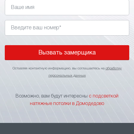
управления. Главное правильно подобрать стиль,
так как подсветка не подходит для классических
интерьеров.
• Изменение визуального восприятия. Применение
в интерьере световых линий позволяет визуально
поднять потолки, сделать более широким
пространство помещения или выделить
Вызвать замерщика
определенный участок.
• Зонирование пространства. Игра подсветкой
Оставляя контактную информацию, вы соглашаетесь на
обработку
оптимальное решение для зонирования
персональных данных
пространства без применения перегородок
и других элементов, ограничивающих свободу
перемещения. Тонкие световые линии на потолке
Возможно, вам будут интересны
с подсветкой
станут прекрасным указателем границы
натяжные потолки в Домодедово
функциональных зон.
• Маскировка швов. В больших помещениях
натяжной потолок формируется за счет
нескольких соединяемых полотен. Чтобы