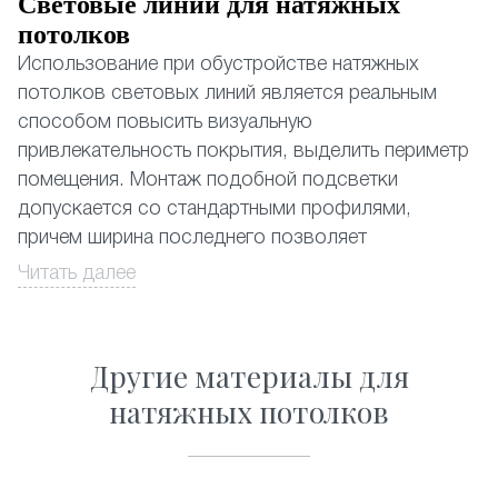
Световые линии для натяжных
потолков
Использование при обустройстве натяжных
потолков световых линий является реальным
способом повысить визуальную
привлекательность покрытия, выделить периметр
помещения. Монтаж подобной подсветки
допускается со стандартными профилями,
причем ширина последнего позволяет
устанавливать даже наиболее мощные
Читать далее
из существующих светодиодных лент.
Натяжные потолки со световыми линиями,
Другие материалы для
почему да?
натяжных потолков
Выбор в пользу световых линий обусловлен
несколькими объективными причинами:
• Замена традиционному освещению. Применение