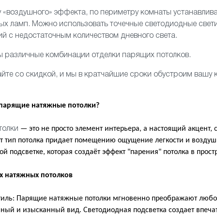
 «воздушного» эффекта, по периметру комнаты устанавлива
ных ламп. Можно использовать
точечные светодиодные свет
й с недостаточным количеством дневного света.
ы различные комбинации отделки парящих потолков.
йте со скидкой, и мы в кратчайшие сроки обустроим вашу 
 парящие натяжные потолки?
— это не просто элемент интерьера, а настоящий акцент
толки
от тип потолка придает помещению ощущение легкости и воздуш
й подсветке, которая создаёт эффект "парения" потолка в прост
х натяжных потолков
тиль: Парящие натяжные потолки мгновенно преображают люб
ный и изысканный вид. Светодиодная подсветка создает впеча