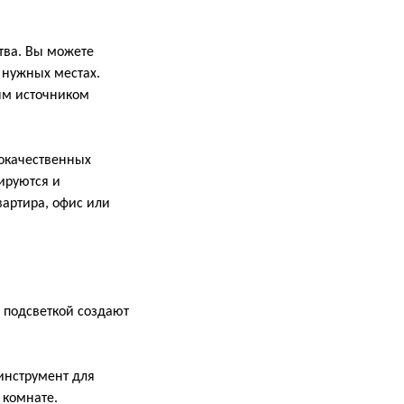
тва. Вы можете
 нужных местах.
ным источником
кокачественных
ируются и
артира, офис или
с подсветкой создают
 инструмент для
 комнате.