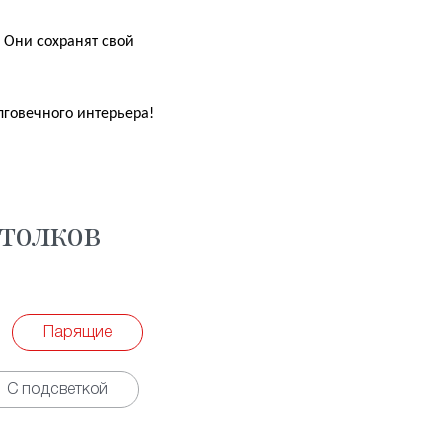
 Они сохранят свой
лговечного интерьера!
толков
Парящие
С подсветкой