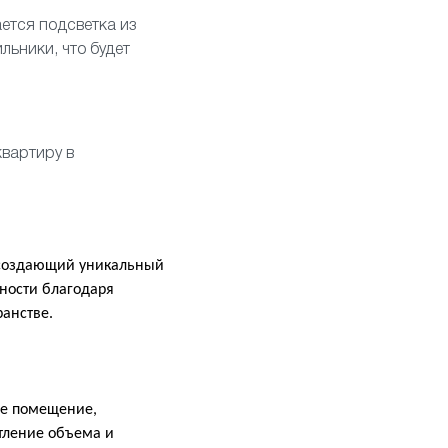
ется подсветка из
ильники
, что будет
квартиру в
, создающий уникальный
ности благодаря
ранстве.
ое помещение,
тление объема и