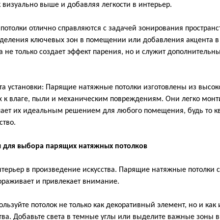
к визуально выше и добавляя легкости в интерьер.
 потолки отлично справляются с задачей зонирования пространс
ыделения ключевых зон в помещении или добавления акцента в
а не только создает эффект парения, но и служит дополнитель
ота установки: Парящие натяжные потолки изготовлены из высо
х к влаге, пыли и механическим повреждениям. Они легко монт
лает их идеальным решением для любого помещения, будь то кв
ство.
 для выбора парящих натяжных потолков
нтерьер в произведение искусства. Парящие натяжные потолки 
вораживает и привлекает внимание.
льзуйте потолок не только как декоративный элемент, но и как
ва. Добавьте света в темные углы или выделите важные зоны в