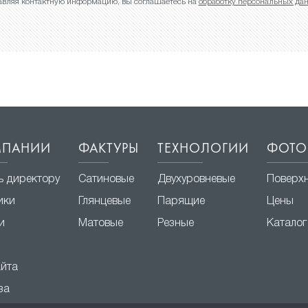
авляя контактную информацию, вы соглашаетесь на
обработку персональных да
МПАНИИ
ФАКТУРЫ
ТЕХНОЛОГИИ
ФОТО
ь директору
Сатиновые
Двухуровневые
Поверх
ики
Глянцевые
Парящие
Цены
и
Матовые
Резные
Каталог
айта
за