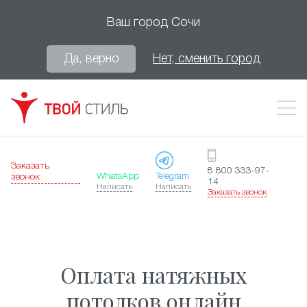
Ваш город
Сочи
Да, верно
Нет, сменить город
Заказать
8 800 333-97-
WhatsApp
Telegram
звонок
14
Написать
Написать
Заказать звонок
Оплата натяжных
потолков онлайн