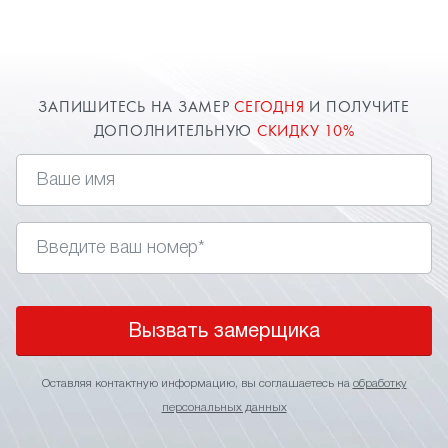
желании клиента - софиты. В спальне это могут
быть точечные светильники или даже светодиоды,
имитирующие
, которые непременно
звездное небо
придадут вашему дизайн-проекту необыкновенное
ЗАПИШИТЕСЬ НА ЗАМЕР
СЕГОДНЯ
И ПОЛУЧИТЕ
освещение. Заказать и установить натяжные
ДОПОЛНИТЕЛЬНУЮ
СКИДКУ 10%
потолки в спальню вы можете через сайт.
Оставь заявку и получи дополнительную скидку
10%.
Вызвать замерщика
Оставляя контактную информацию, вы соглашаетесь на
обработку
персональных данных