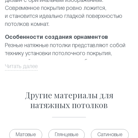
дизайн с оригинальным изображением.
Современное покрытие ровно ложится,
и становится идеально гладкой поверхностью
потолков комнат.
Особенности создания орнаментов
Резные натяжные потолки представляют собой
технику установки потолочного покрытия,
в которой используются два и более полотна
Читать далее
ПВХ-материала, где наружный имеет
художественные вырезы. При этом подбирается
цветовая гамма либо контрастная, либо
Другие материалы для
из дополняющих друг друга цветов. Орнамент
выполняется из отверстий в форме практически
натяжных потолков
правильных геометрических фигур разных
размеров. Существующий на данный момент
каталог предлагает фото наиболее популярных
из них, а также ответ на вопрос, сколько стоит
Матовые
Глянцевые
Сатиновые