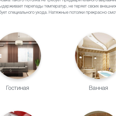
ановка такого потолка не требует предварительного выравн
ыдерживает перепады температур, не теряет своих внешних
ебует специального ухода. Натяжные потолки прекрасно смот
Гостиная
Ванная