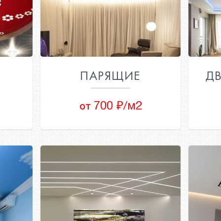
ПАРЯЩИЕ
Д
700 ₽/м2
от