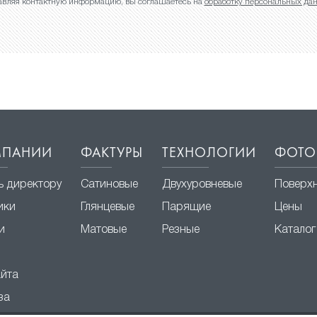
авляя контактную информацию, вы соглашаетесь на
обработку персональных да
МПАНИИ
ФАКТУРЫ
ТЕХНОЛОГИИ
ФОТО
ь директору
Сатиновые
Двухуровневые
Поверх
ики
Глянцевые
Парящие
Цены
и
Матовые
Резные
Каталог
айта
за