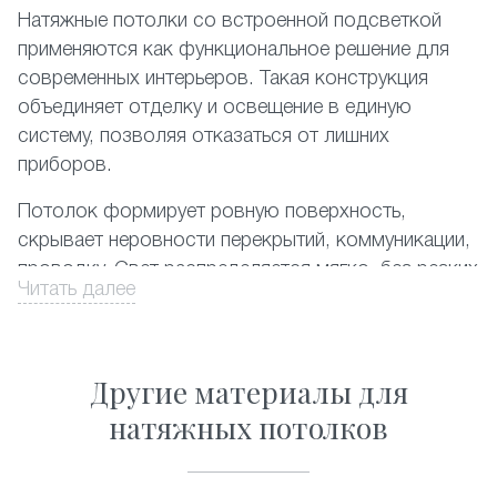
Натяжные потолки со встроенной подсветкой
применяются как функциональное решение для
современных интерьеров. Такая конструкция
объединяет отделку и освещение в единую
систему, позволяя отказаться от лишних
приборов.
Потолок формирует ровную поверхность,
скрывает неровности перекрытий, коммуникации,
проводку. Свет распределяется мягко, без резких
Читать далее
теней, снижает нагрузку на зрение.Встроенное
освещение помогает визуально изменить
пространство: увеличить высоту, выделить зоны,
Другие материалы для
создать спокойную или более динамичную
атмосферу. Материалы устойчивы к влаге и
натяжных потолков
перепадам температуры, подходят для жилых и
коммерческих помещений. Потолки не требуют