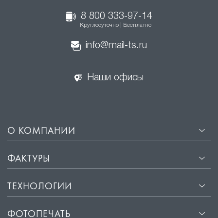
Скрытая подсветка в нишах формирует
спокойную атмосферу без видимых источников
8 800 333-97-14
Круглосуточно | Бесплатно
света.
info@mail-ts.ru
Комбинирование разных типов подсветки делает
интерьер гибким, удобным и адаптированным под
разные сценарии использования.
Наши офисы
О КОМПАНИИ
ФАКТУРЫ
ТЕХНОЛОГИИ
ФОТОПЕЧАТЬ