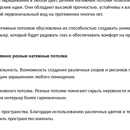
 окрашивания в любой цвет, резные натяжные потолки позволя
ские идеи. Они обладают высокой прочностью, устойчивы к вла
ой первоначальный вид на протяжении многих лет.
атяжных потолков обусловлена их способностью создавать уник
ер, который будет радовать глаз и обеспечивать комфорт на п
менно резные натяжные потолки
ельность. Возможность создания различных узоров и рисунков 
ящим украшением любого помещения.
новного потолка. Резные потолки помогают скрыть неровности и
лая интерьер более гармоничным.
пространства. Благодаря использованию различных цветов и те
ить пространство комнаты.