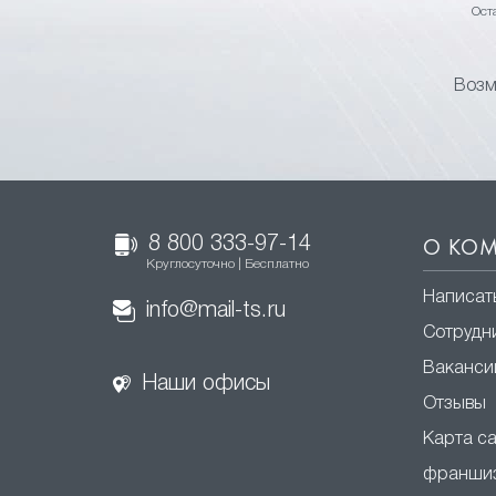
Ост
Возм
8 800 333-97-14
О КО
Круглосуточно | Бесплатно
Написат
info@mail-ts.ru
Сотрудн
Ваканси
Наши офисы
Отзывы
Карта с
франши