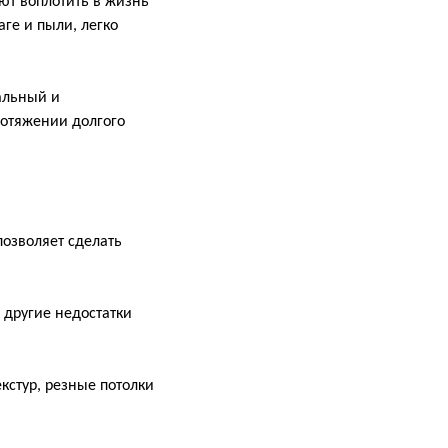
ют воплотить в жизнь
ге и пыли, легко
альный и
ротяжении долгого
позволяет сделать
 другие недостатки
кстур, резные потолки