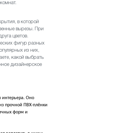
 комнат.
крытия, в которой
венные вырезы. При
руга цветов.
ческих фигур разных
опулярных из них,
наете, какой выбрать
енное дизайнерское
 интерьера. Оно
 из прочной ПВХ-плёнки
личных форм и