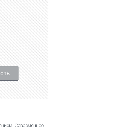
ость
ением. Современное