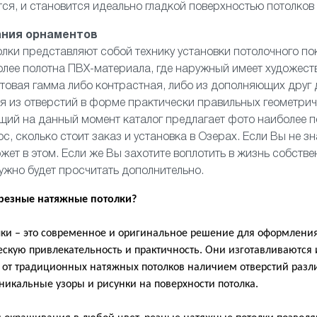
ся, и становится идеально гладкой поверхностью потолков
ания орнаментов
лки представляют собой технику установки потолочного по
олее полотна ПВХ-материала, где наружный имеет художест
товая гамма либо контрастная, либо из дополняющих друг д
я из отверстий в форме практически правильных геометри
ий на данный момент каталог предлагает фото наиболее п
ос, сколько стоит заказ и установка в Озерах. Если Вы не з
ожет в этом. Если же Вы захотите воплотить в жизнь собств
ужно будет просчитать дополнительно.
 резные натяжные потолки?
ки – это современное и оригинальное решение для оформления
ческую привлекательность и практичность. Они изготавливаются
я от традиционных натяжных потолков наличием отверстий раз
никальные узоры и рисунки на поверхности потолка.