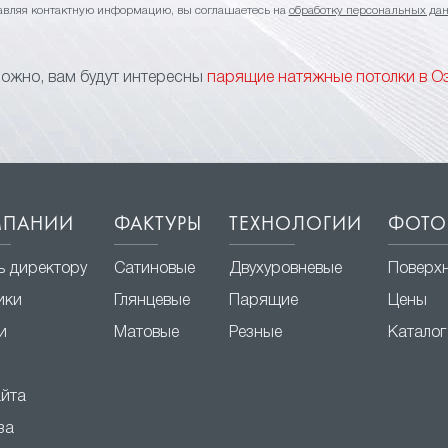
авляя контактную информацию, вы соглашаетесь на
обработку персональных да
ожно, вам будут интересны
парящие натяжные потолки в О
МПАНИИ
ФАКТУРЫ
ТЕХНОЛОГИИ
ФОТО
ь директору
Сатиновые
Двухуровневые
Поверх
ики
Глянцевые
Парящие
Цены
и
Матовые
Резные
Каталог
айта
за