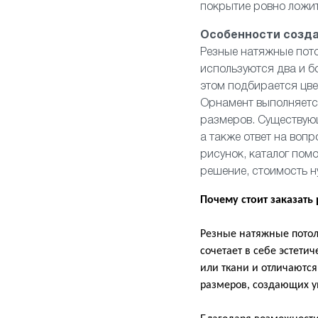
покрытие ровно ложит
Особенности созд
Резные натяжные пото
используются два и б
этом подбирается цве
Орнамент выполняетс
размеров. Существующ
а также ответ на вопр
рисунок, каталог пом
решение, стоимость н
Почему стоит заказать
Резные натяжные потол
сочетает в себе эстети
или ткани и отличаютс
размеров, создающих у