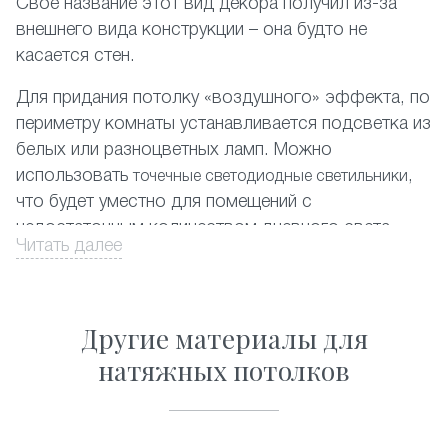
Своё название этот вид декора получил из-за
внешнего вида конструкции – она будто не
касается стен.
Для придания потолку «воздушного» эффекта, по
периметру комнаты устанавливается подсветка из
белых или разноцветных ламп. Можно
использовать
,
точечные светодиодные светильники
что будет уместно для помещений с
недостаточным количеством дневного света.
Читать далее
На фото представлены различные комбинации
отделки парящих потолков.
Другие материалы для
Оформите заказ на сайте со скидкой, и мы в
натяжных потолков
кратчайшие сроки обустроим вашу квартиру в
Озерах.
Почему стоит заказать парящие натяжные потолки?