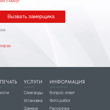
ние 5 минут
Вызвать замерщика
нных
Озерах
ПЕЧАТЬ
УСЛУГИ
ИНФОРМАЦИЯ
ности
Слив воды
Вопрос-ответ
Установка
Фото работ
Замена
Рассрочка