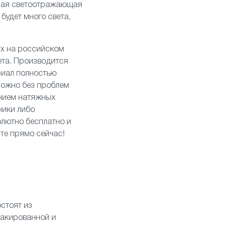
вная светоотражающая
будет много света,
ых на российском
ета. Производится
риал полностью
можно без проблем
анием натяжных
ники
либо
олютно бесплатно и
те прямо сейчас!
стоят из
лакированной и