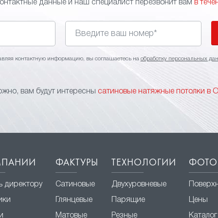
контактные данные и наш специалист перезвонит вам
в тече
авляя контактную информацию, вы соглашаетесь на
обработку персональных да
жно, вам будут интересны
сатиновые натяжные потолки в 
МПАНИИ
ФАКТУРЫ
ТЕХНОЛОГИИ
ФОТО
ь директору
Сатиновые
Двухуровневые
Поверх
ики
Глянцевые
Парящие
Цены
и
Матовые
Резные
Каталог