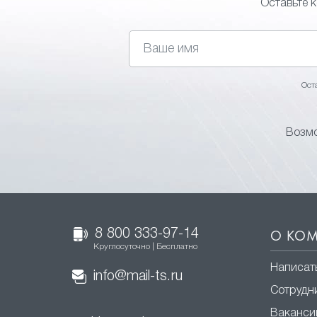
Оставьте 
Ост
Возмо
8 800 333-97-14
О КО
Круглосуточно | Бесплатно
Написат
info@mail-ts.ru
Сотрудн
Ваканси