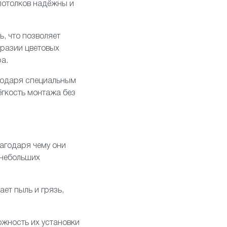
 потолков надёжны и
, что позволяет
бразии цветовых
а.
агодаря специальным
ёгкость монтажа без
агодаря чему они
 небольших
ает пыль и грязь,
жность их установки