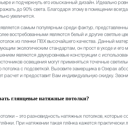
рьере и подчеркнуть его изысканный дизайн. Идеально ро
ражать до 90% света. Благодаря этому в помещении всегда 
льно увеличится.
о
является самым популярным среди фактур, представленн
олее востребованными являются белый и другие светлые цв
отолок из пленки ПВХ высочайшего качества. Данный мате
вующим экологическим стандартам, он прост в уходе и его 
шением являются
двухуровневые
конструкции с использов
 источников освещения могут применяться
точечные светиль
 потолка
с подсветкой. Вызовите замерщика в Озерах абс
ет расчет и предоставит Вам индивидуальную скидку. Звони
зать глянцевые натяжные потолки?
отолки – это разновидность натяжных потолков, которые со
лёнки. При натяжении такая плёнка кажется практически 