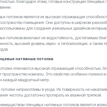
тностью. Благодаря этому, готовые конструкции глянцевых
вании.
ых потолков является их высокая отражающая способность
 пространство помещения. Они доступны в широком разноо
 использованы для создания уникальных дизайнов интерьер
вых потолков включают их водостойкость, достигаемую бл
нность, высокий уровень звуко- и теплоизоляции, а также л
одов.
янцевые натяжные потолки
отолки
отличаются высокой отражающей способностью, бл
т пространство комнаты. Это свойство особенно полезно в
ен каждый квадратный метр.
 потолки неприхотливы в уходе. Их поверхность не накаплив
ния чистоты достаточно протирать их влажной тряпкой.
еимуществом глянцевых натяжных потолков является возмо