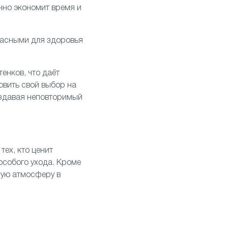
нно экономит время и
пасными для здоровья
енков, что даёт
овить свой выбор на
оздавая неповторимый
тех, кто ценит
 особого ухода. Кроме
ную атмосферу в