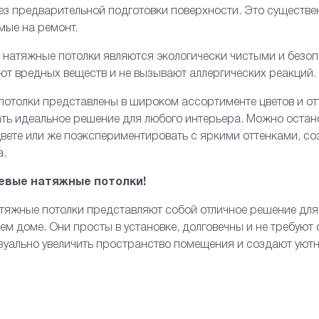
з предварительной подготовки поверхности. Это существе
мые на ремонт.
е натяжные потолки являются экологически чистыми и безо
ют вредных веществ и не вызывают аллергических реакций.
 потолки представлены в широком ассортименте цветов и отт
ть идеальное решение для любого интерьера. Можно остан
вете или же поэкспериментировать с яркими оттенками, с
а.
евые натяжные потолки!
атяжные потолки представляют собой отличное решение для 
оем доме. Они просты в установке, долговечны и не требуют
изуально увеличить пространство помещения и создают уют