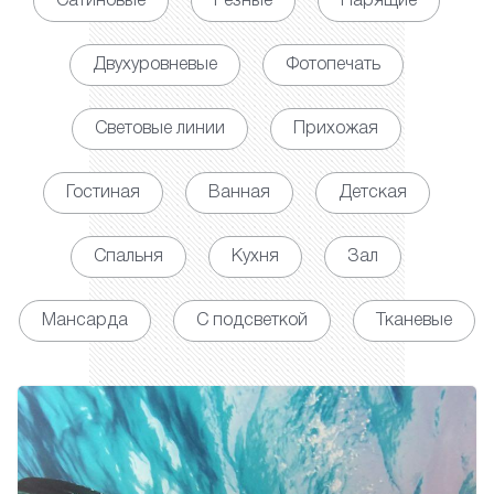
Сатиновые
Резные
Парящие
Двухуровневые
Фотопечать
Световые линии
Прихожая
Гостиная
Ванная
Детская
Спальня
Кухня
Зал
Мансарда
С подсветкой
Тканевые