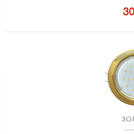
30
ЗО