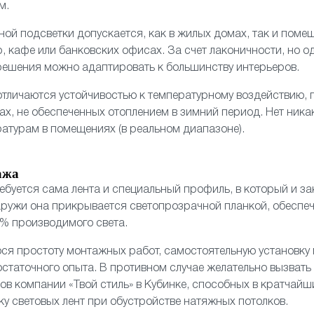
м.
ой подсветки допускается, как в жилых домах, так и поме
, кафе или банковских офисах. За счет лаконичности, но 
решения можно адаптировать к большинству интерьеров.
тличаются устойчивостью к температурному воздействию, 
ах, не обеспеченных отоплением в зимний период. Нет ника
атурам в помещениях (в реальном диапазоне).
ажа
ребуется сама лента и специальный профиль, в который и з
аружи она прикрывается светопрозрачной планкой, обесп
% производимого света.
ся простоту монтажных работ, самостоятельную установку
остаточного опыта. В противном случае желательно вызвать
в компании «Твой стиль» в Кубинке, способных в кратчайш
ку световых лент при обустройстве натяжных потолков.