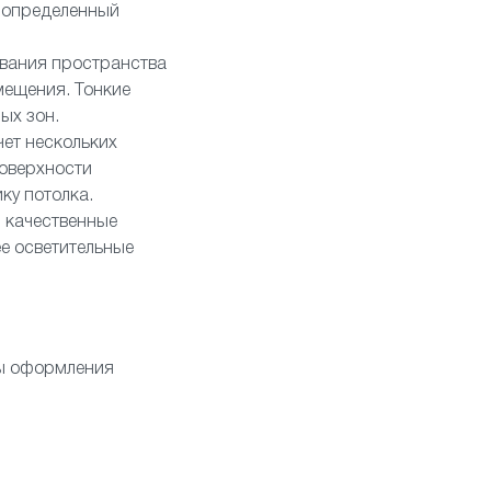
ь определенный
ования пространства
мещения. Тонкие
ых зон.
ет нескольких
поверхности
ку потолка.
и качественные
е осветительные
ты оформления