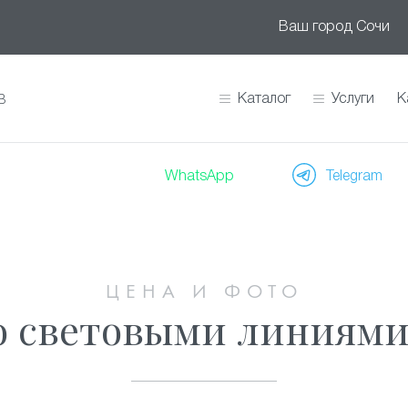
Ваш город
Сочи
Каталог
Услуги
К
В
WhatsApp
Telegram
ЦЕНА И ФОТО
о световыми линиями