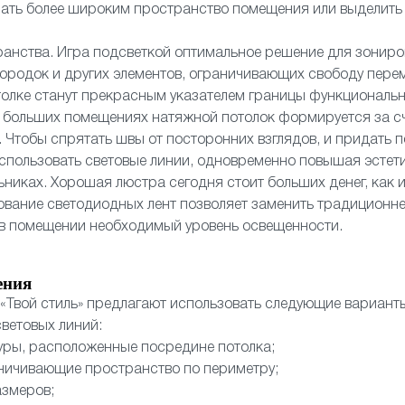
елать более широким пространство помещения или выделит
ранства. Игра подсветкой оптимальное решение для зонир
ородок и других элементов, ограничивающих свободу пере
толке станут прекрасным указателем границы функциональн
 больших помещениях натяжной потолок формируется за сч
 Чтобы спрятать швы от посторонних взглядов, и придать 
спользовать световые линии, одновременно повышая эстети
ьниках. Хорошая люстра сегодня стоит больших денег, как 
ование светодиодных лент позволяет заменить традиционне
 в помещении необходимый уровень освещенности.
ения
«Твой стиль» предлагают использовать следующие вариан
ветовых линий:
уры, расположенные посредине потолка;
аничивающие пространство по периметру;
азмеров;