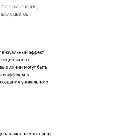
после включения,
льких цветов,
т визуальный эффект
 специального
овые линии могут быть
я и эффекты в
 создания уникального
обавляют элегантности