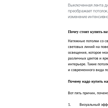
Выключенная лента дн
преображает потолок,
изменение интенсивно
Почеу стоит купить н
Натяжные потолки со с
световых линий на пове
освещения, которое мож
различных цветов и ярк
интерьере. Такие пото
и современного вида 
Почему надо купить н
Вот пять причин, почем
1. Визуальный эффект