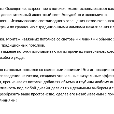
Освещение, встроенное в потолок, может использоваться как
к дополнительный акцентный свет. Это удобно и экономично.
ть: Использование светодиодного освещения позволяет значи
нергии по сравнению с традиционными лампами накаливания и
и: Монтаж натяжных потолков со световыми линиями обычно
а традиционных потолков.
тяжные потолки изготавливаются из прочных материалов, кот
особого ухода.
ию натяжных потолков со световыми линиями! Эти инновацион
роизведение искусства, создавая уникальные визуальные эффек
, пронизывают потолок, добавляя объема и глубины любому ин
птивность под любой дизайн делают их идеальным выбором для
преобразить ваше пространство, сделав его незабываемым с п
 линиями!