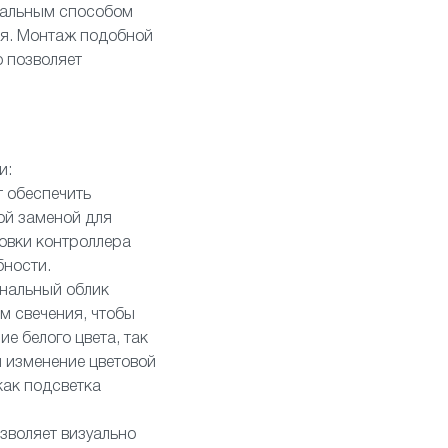
реальным способом
ия. Монтаж подобной
 позволяет
и:
 обеспечить
ой заменой для
новки контроллера
бности.
инальный облик
м свечения, чтобы
е белого цвета, так
 изменение цветовой
как подсветка
зволяет визуально