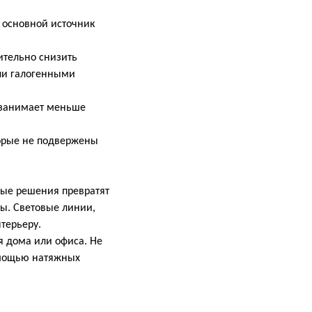
 основной источник
тельно снизить
ли галогенными
 занимает меньше
орые не подвержены
ные решения превратят
ты. Световые линии,
терьеру.
 дома или офиса. Не
омощью натяжных