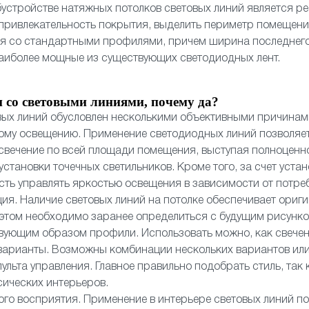
устройстве натяжных потолков световых линий является 
 привлекательность покрытия, выделить периметр помещен
ся со стандартными профилями, причем ширина последнего
аиболее мощные из существующих светодиодных лент.
 со световыми линиями, почему да?
вых линий обусловлен несколькими объективными причинам
ому освещению. Применение светодиодных линий позволяет
свечение по всей площади помещения, выступая полноценн
установки точечных светильников. Кроме того, за счет уста
ть управлять яркостью освещения в зависимости от потре
ия. Наличие световых линий на потолке обеспечивает ориг
 этом необходимо заранее определиться с будущим рисунко
вующим образом профили. Использовать можно, как свечени
варианты. Возможны комбинации нескольких вариантов или
ульта управления. Главное правильно подобрать стиль, так 
сических интерьеров.
ого восприятия. Применение в интерьере световых линий по