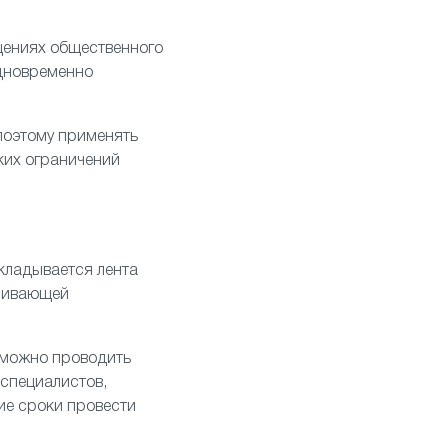
щениях общественного
одновременно
поэтому применять
ких ограничений
акладывается лента
ечивающей
 можно проводить
 специалистов,
ие сроки провести