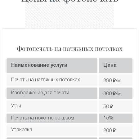
Фотопечать на натяжных потолках
Наименование услуги
Цена
Печать на натяжных потолках
890
₽/м
Изображение для печати
300
₽/м
Углы
50
₽
Печать на полотне со швом
15
%
Упаковка
200
₽