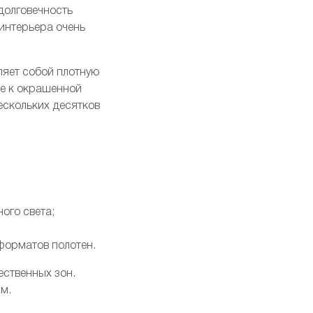
долговечность
интерьера очень
ляет собой плотную
ое к окрашенной
ескольких десятков
ого света;
 форматов полотен.
ественных зон.
м.