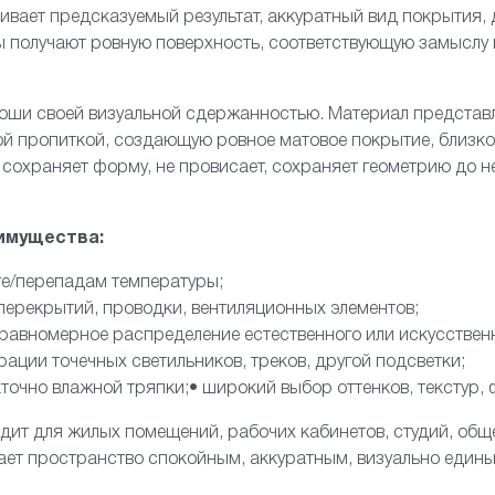
ивает предсказуемый результат, аккуратный вид покрытия, 
ы получают ровную поверхность, соответствующую замыслу 
роши своей визуальной сдержанностью. Материал представ
ой пропиткой, создающую ровное матовое покрытие, близк
 сохраняет форму, не провисает, сохраняет геометрию до н
имущества:
аге/перепадам температуры;
перекрытий, проводки, вентиляционных элементов;
 равномерное распределение естественного или искусственн
ации точечных светильников, треков, другой подсветки;
аточно влажной тряпки;• широкий выбор оттенков, текстур,
дит для жилых помещений, рабочих кабинетов, студий, общ
ает пространство спокойным, аккуратным, визуально едины