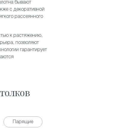
олотна бывают
акже с декоративной
ягкого рассеянного
стью к растяжению,
рьера, позволяют
хнологии гарантирует
таются
толков
Парящие