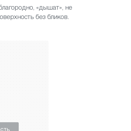
 благородно, «дышат», не
оверхность без бликов.
ость