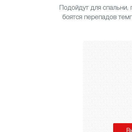
Подойдут для спальни, г
боятся перепадов темп
В