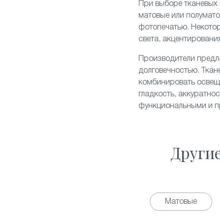
При выборе тканевых 
матовые или полумато
фотопечатью. Некото
света, акцентировани
Производители предла
долговечностью. Ткан
комбинировать освеще
гладкость, аккуратно
функциональными и пр
Други
Матовые