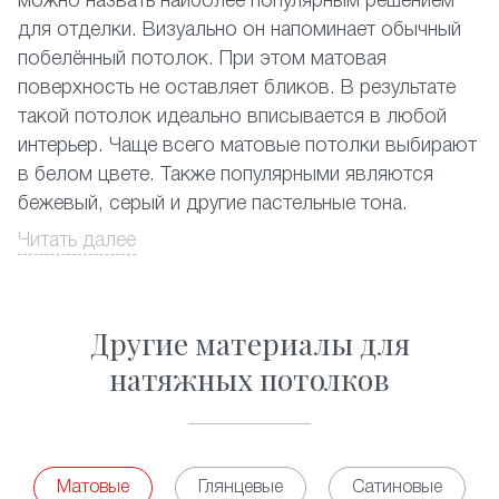
можно назвать наиболее популярным решением
для отделки. Визуально он напоминает обычный
побелённый потолок. При этом матовая
поверхность не оставляет бликов. В результате
такой потолок идеально вписывается в любой
интерьер. Чаще всего матовые потолки выбирают
в белом цвете. Также популярными являются
бежевый, серый и другие пастельные тона.
Читать далее
Их устанавливают
и
, классический
в залах
на кухне
светлый матовый натяжной потолок идеально
подходит
и
. Кроме этого
в спальне
гостиной
Другие материалы для
часто его используют в нежилых помещениях.
Традиционный натяжной потолок отлично
натяжных потолков
подходит для монтажа в комнатах с повышенной
влажностью. Вы можете смело устанавливать его
, бассейнах и т.д. Матовые потолки
в ванных
смогут стать украшением
двухуровневой
Матовые
Глянцевые
Сатиновые