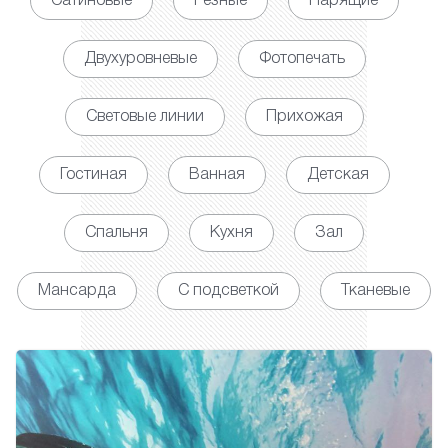
Сатиновые
Резные
Парящие
Двухуровневые
Фотопечать
Световые линии
Прихожая
Гостиная
Ванная
Детская
Спальня
Кухня
Зал
Мансарда
С подсветкой
Тканевые