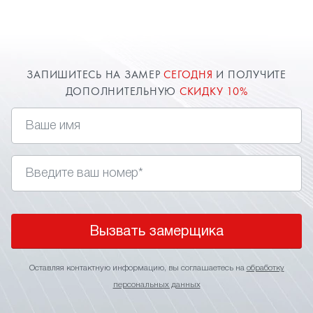
при желании клиента - софиты. В спальне это
могут быть точечные светильники или даже
светодиоды, имитирующие
, которые
звездное небо
непременно придадут вашему дизайн-проекту
ЗАПИШИТЕСЬ НА ЗАМЕР
СЕГОДНЯ
И ПОЛУЧИТЕ
необыкновенное освещение. Заказать и
ДОПОЛНИТЕЛЬНУЮ
СКИДКУ 10%
установить натяжные потолки в спальню вы
можете через сайт. Оставь заявку и
получи дополнительную скидку 10%.
Вызвать замерщика
Оставляя контактную информацию, вы соглашаетесь на
обработку
персональных данных