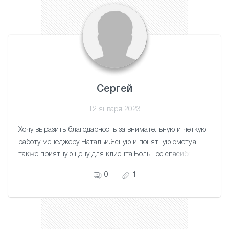
Сергей
12 января 2023
Хочу выразить благодарность за внимательную и четкую
работу менеджеру Натальи.Ясную и понятную смету,а
также приятную цену для клиента.Большое спасибо
мастеру Артему за качественную и аккуратную
0
1
работу.Приятно за свои деньги получать отличную
работу.Теперь 3-х комнатная квартира и лоджия с
красивыми потолками выглядит прекрасно.