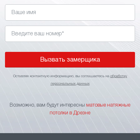
устойчивость к влаге/перепадам температуры;
скрытие дефектов перекрытий, проводки,
вентиляционных элементов;
отсутствие бликов, равномерное
распределение естественного или искусственного
света;
возможность интеграции точечных
светильников, треков, другой подсветки;
Вызвать замерщика
лёгкий уход – достаточно влажной тряпки;•
широкий выбор оттенков, текстур, форматов
Оставляя контактную информацию, вы соглашаетесь на
обработку
полотен.
персональных данных
Такое покрытие подходит для жилых помещений,
рабочих кабинетов, студий, общественных зон.
Возможно, вам будут интересны
матовые натяжные
Матовая текстура делает пространство
потолки в Дрезне
спокойным, аккуратным, визуально единым.
При выборе тканевых натяжных потолков стоит