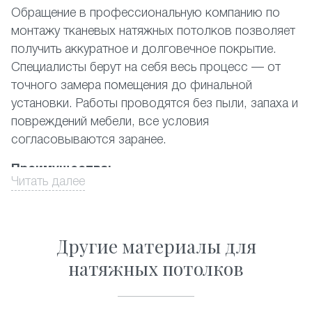
Обращение в профессиональную компанию по
монтажу тканевых натяжных потолков позволяет
получить аккуратное и долговечное покрытие.
Специалисты берут на себя весь процесс — от
точного замера помещения до финальной
установки. Работы проводятся без пыли, запаха и
повреждений мебели, все условия
согласовываются заранее.
Преимущества:
Читать далее
выезд замерщика и консультация на объекте;
проектирование с учётом геометрии комнаты,
высоты потолков;
Другие материалы для
установка без демонтажа отделки или мебели;
натяжных потолков
контроль качества материала/крепежа на
каждом этапе;
рекомендации по уходу, поддержка после