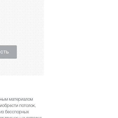
ость
енным материалом
иобрести потолок,
 из бесспорных