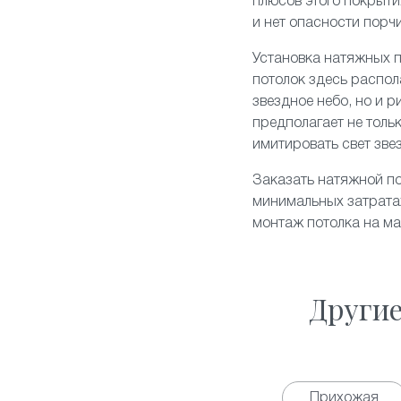
плюсов этого покрытия
и нет опасности порч
Установка натяжных п
потолок здесь распол
звездное небо
, но и 
предполагает не толь
имитировать свет зве
Заказать натяжной по
минимальных затратах
монтаж потолка на м
Други
Прихожая