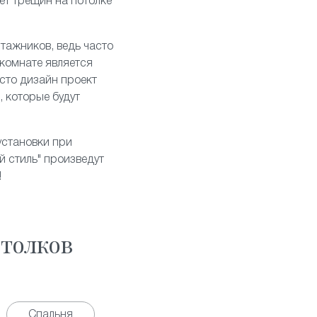
дет трещин на потолке
тажников, ведь часто
 комнате является
асто дизайн проект
, которые будут
установки при
 стиль" произведут
!
толков
Спальня