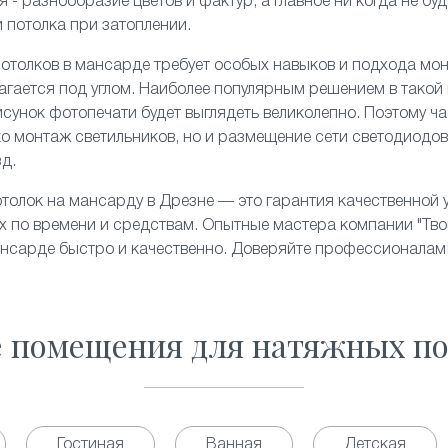
 - разнообразие цветов и фактур, а главное ни когда не бу
и потолка при затоплении.
отолков в мансарде требует особых навыков и подхода мон
агается под углом. Наиболее популярным решением в такой
рисунок фотопечати будет выглядеть великолепно. Поэтому ч
ко
монтаж
светильников, но и размещение сети светодиодов
зд.
толок на мансарду в Дрезне — это гарантия качественной 
 по времени и средствам. Опытные мастера компании "Твой
ансарде быстро и качественно. Доверяйте профессионалам
е помещения для натяжных по
Гостиная
Ванная
Детская