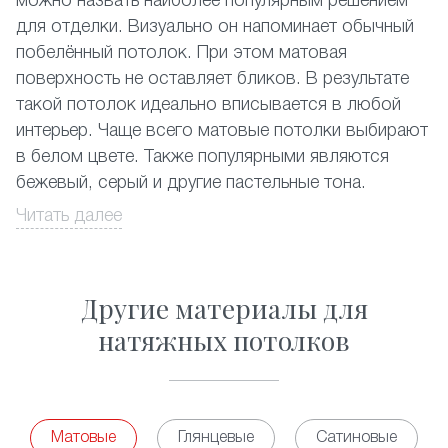
можно назвать наиболее популярным решением
для отделки. Визуально он напоминает обычный
побелённый потолок. При этом матовая
поверхность не оставляет бликов. В результате
такой потолок идеально вписывается в любой
интерьер. Чаще всего матовые потолки выбирают
в белом цвете. Также популярными являются
бежевый, серый и другие пастельные тона.
Читать далее
Их устанавливают
и
, классический
в залах
на кухне
светлый матовый натяжной потолок идеально
подходит
и
. Кроме этого
в спальне
гостиной
Другие материалы для
часто его используют в нежилых помещениях.
Традиционный натяжной потолок отлично
натяжных потолков
подходит для монтажа в комнатах с повышенной
влажностью. Вы можете смело устанавливать его
, бассейнах и т.д. Матовые потолки
в ванных
смогут стать украшением
двухуровневой
Матовые
Глянцевые
Сатиновые