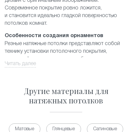
дизайн с оригинальным изображением.
Современное покрытие ровно ложится,
и становится идеально гладкой поверхностью
потолков комнат.
Особенности создания орнаментов
Резные натяжные потолки представляют собой
технику установки потолочного покрытия,
в которой используются два и более полотна
Читать далее
ПВХ-материала, где наружный имеет
художественные вырезы. При этом подбирается
цветовая гамма либо контрастная, либо
Другие материалы для
из дополняющих друг друга цветов. Орнамент
выполняется из отверстий в форме практически
натяжных потолков
правильных геометрических фигур разных
размеров. Существующий на данный момент
каталог предлагает фото наиболее популярных
из них, а также ответ на вопрос, сколько стоит
Матовые
Глянцевые
Сатиновые