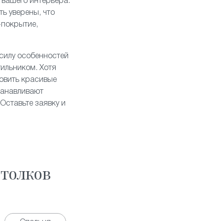
 вашего интерьера.
ь уверены, что
-покрытие,
 силу особенностей
тильником. Хотя
овить красивые
танавливают
Оставьте заявку и
толков