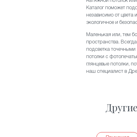
натяжной потолок ил
Каталог поможет подо
независимо от цвета 
экологичное и безопа
Маленькая или, тем б
пространства. Всегда
подсветка точечными 
потолки с фотопечать
глянцевые потолки
, п
наш специалист в Дре
Други