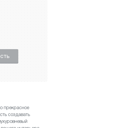
ость
то прекрасное
сть создавать
вухуровневый