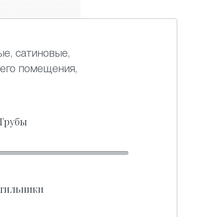
ые, сатиновые,
его помещения,
Трубы
тильники