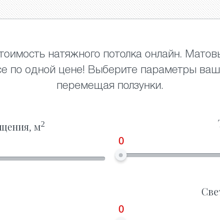
тоимость натяжного потолка онлайн. Матов
се по одной цене! Выберите параметры ваш
перемещая ползунки.
2
щения, м
0
Све
0